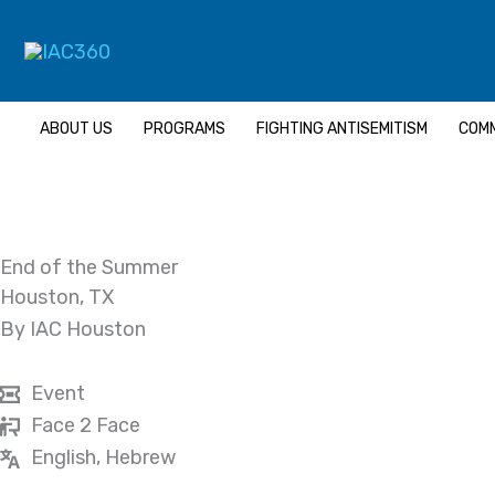
Skip
to
content
ABOUT US
PROGRAMS
FIGHTING ANTISEMITISM
COMM
End of the Summer
Houston, TX
By IAC Houston
Event
Face 2 Face
English, Hebrew