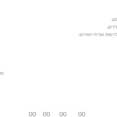
,ן
,דים
.רשות אורחי האירוע
ספונסרש
0
0
0
0
0
0
0
0