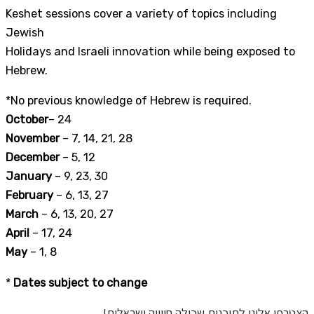
Keshet sessions cover a variety of topics including
Jewish
Holidays and Israeli innovation while being exposed to
Hebrew.
*No previous knowledge of Hebrew is required.
October
– 24
November
– 7, 14, 21, 28
December
– 5, 12
January
– 9, 23, 30
February
– 6, 13, 27
March
– 6, 13, 20, 27
April
– 17, 24
May
– 1, 8
*
Dates subject to change
הצטרפו אלינו לתוכנית שכולה חווייה ישראלית!