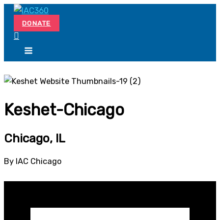
Skip
Search...
to
DONATE
content
Keshet-Chicago
Chicago, IL
By IAC Chicago