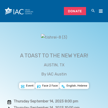
Skip
to
DONATE
content
A TOAST TO THE NEW YEAR!
AUSTIN, TX
By IAC Austin
Event
Face 2 Face
English, Hebrew
Thursday September 14, 2023 8:00 pm
Thursday September 14, 2023 10:00 pm