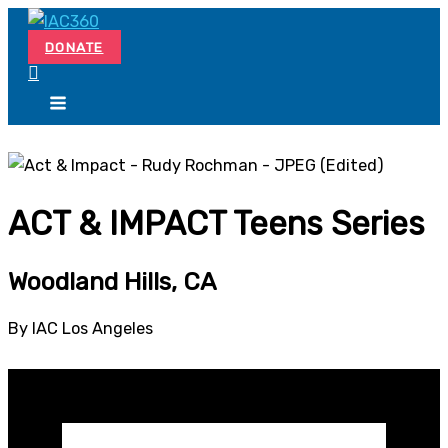
Skip
Search...
to
DONATE
content
ACT & IMPACT Teens Series
Woodland Hills, CA
By IAC Los Angeles