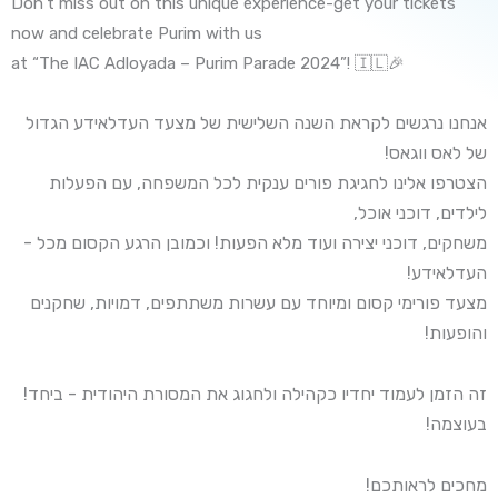
Don’t miss out on this unique experience-get your tickets
now and celebrate Purim with us
at “The IAC Adloyada – Purim Parade 2024”! 🇮🇱🎉
אנחנו נרגשים לקראת השנה השלישית של מצעד העדלאידע הגדול
של לאס ווגאס!
הצטרפו אלינו לחגיגת פורים ענקית לכל המשפחה, עם הפעלות
לילדים, דוכני אוכל,
משחקים, דוכני יצירה ועוד מלא הפעות! וכמובן הרגע הקסום מכל -
העדלאידע!
מצעד פורימי קסום ומיוחד עם עשרות משתתפים, דמויות, שחקנים
והופעות!
זה הזמן לעמוד יחדיו כקהילה ולחגוג את המסורת היהודית - ביחד!
בעוצמה!
מחכים לראותכם!