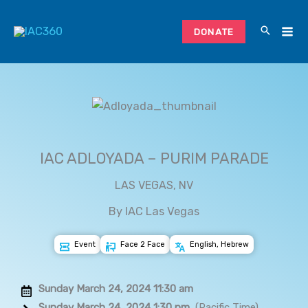
Skip
Search...
to
DONATE
content
IAC ADLOYADA – PURIM PARADE
LAS VEGAS, NV
By IAC Las Vegas
Event
Face 2 Face
English, Hebrew
Sunday March 24, 2024 11:30 am
Sunday March 24, 2024 1:30 pm
(Pacific Time)