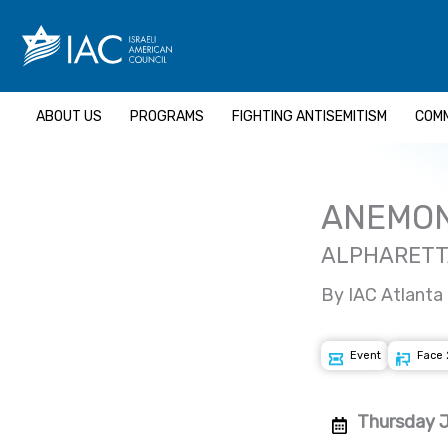
Skip
to
content
ABOUT US
PROGRAMS
FIGHTING ANTISEMITISM
COMM
ANEMON
ALPHARETT
By IAC Atlanta
Event
Face 
Thursday J