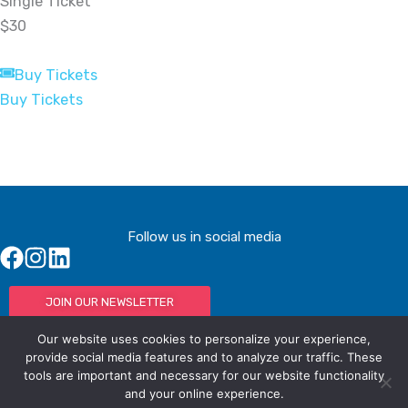
Single Ticket
$30
Buy Tickets
Buy Tickets
Follow us in social media
JOIN OUR NEWSLETTER
Our website uses cookies to personalize your experience,
provide social media features and to analyze our traffic. These
tools are important and necessary for our website functionality
© IAC - All rights Reserved
Powered by Activated Digital
and your online experience.