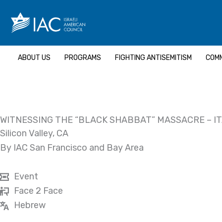
Skip
to
content
ABOUT US
PROGRAMS
FIGHTING ANTISEMITISM
COMM
WITNESSING THE “BLACK SHABBAT” MASSACRE – I
Silicon Valley, CA
By IAC San Francisco and Bay Area
Event
Face 2 Face
Hebrew