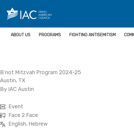
Skip
to
content
ABOUT US
PROGRAMS
FIGHTING ANTISEMITISM
COMM
B’not Mitzvah Program 2024-25
Austin, TX
By IAC Austin
Event
Face 2 Face
English, Hebrew