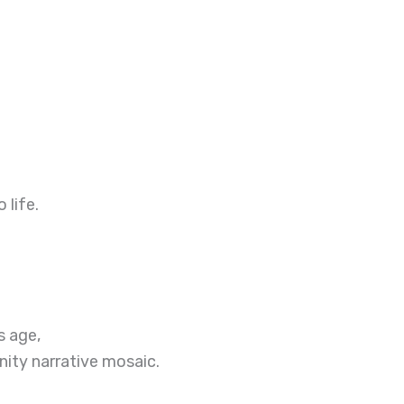
 life.
s age,
nity narrative mosaic.