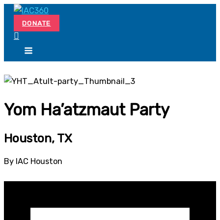
Skip
Search...
to
DONATE
content
Yom Ha’atzmaut Party
Houston, TX
By IAC Houston