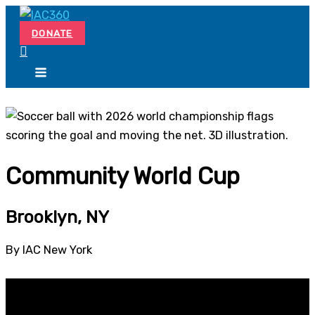
Skip
Search...
to
DONATE
content
Community World Cup
Brooklyn, NY
By IAC New York