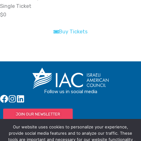
Single Ticket
$0
Buy Tickets
Buy Tickets
Follow us in social media
JOIN OUR NEWSLETTER
Our website uses cookies to personalize your experience,
provide social media features and to analyze our traffic. These
tools are important and necessary for our website functionality
© IAC - All rights Reserved
Powered by Activated Digital