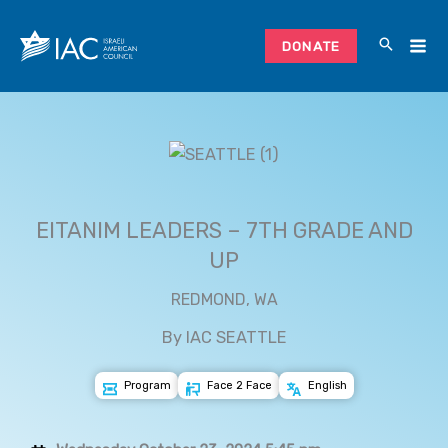
Skip
to
DONATE
content
EITANIM LEADERS – 7TH GRADE AND
UP
REDMOND, WA
By IAC SEATTLE
Program
Face 2 Face
English