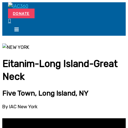
Skip
Search...
to
DONATE
content
Eitanim-Long Island-Great
Neck
Five Town, Long Island, NY
By IAC New York