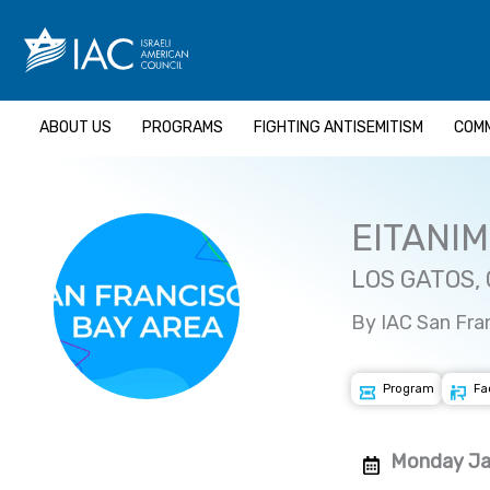
Skip
to
content
ABOUT US
PROGRAMS
FIGHTING ANTISEMITISM
COMM
EITANI
LOS GATOS,
By IAC San Fra
Program
Fa
Monday Ja