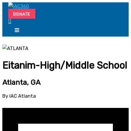
Skip
Search...
to
DONATE
content
Eitanim-High/Middle School
Atlanta, GA
By IAC Atlanta