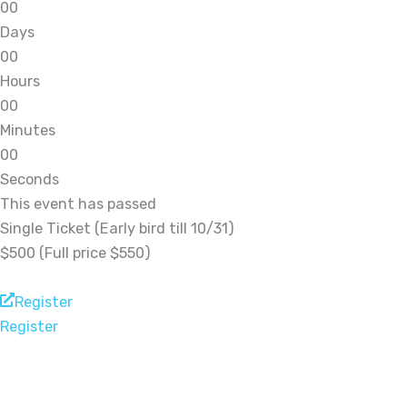
0
0
Days
0
0
Hours
0
0
Minutes
0
0
Seconds
This event has passed
Single Ticket (Early bird till 10/31)
$500 (Full price $550)
Register
Register