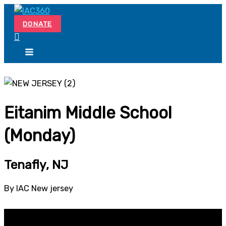
Skip
Search...
to
DONATE
content
Eitanim Middle School
(Monday)
Tenafly, NJ
By IAC New jersey