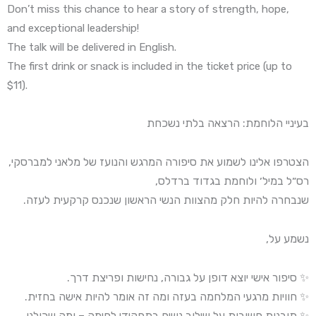
Don’t miss this chance to hear a story of strength, hope,
and exceptional leadership!
The talk will be delivered in English.
The first drink or snack is included in the ticket price (up to
$11).
בעיניי הלוחמת: הרצאה בלתי נשכחת
הצטרפו אלינו לשמוע את סיפורה המרגש והנועז של מלאני למברסקי,
רס״ל במיל׳ ולוחמת בגדוד ברדלס,
שנבחרה להיות חלק מהצוות הנשי הראשון שנכנס קרקעית לעזה.
נשמע על,
✨ סיפור אישי יוצא דופן על גבורה, נחישות ופריצת דרך.
✨ חוויות מרגעי המלחמה בעזה ומה זה אומר להיות אישה בחזית.
✨ תובנות חשובות על שילוב נשים בתפקידי לחימה – ומה שכולנו