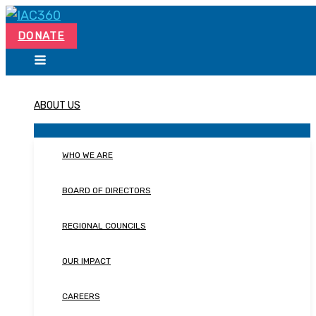
Skip
Search...
to
DONATE
content
ABOUT US
WHO WE ARE
BOARD OF DIRECTORS
REGIONAL COUNCILS
OUR IMPACT
CAREERS