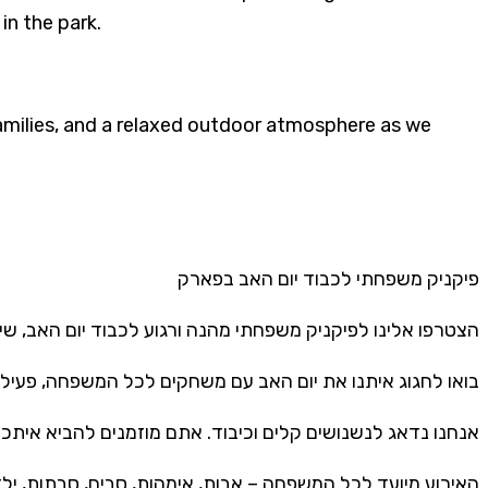
in the park.
 families, and a relaxed outdoor atmosphere as we
פיקניק משפחתי לכבוד יום האב בפארק
הצטרפו אלינו לפיקניק משפחתי מהנה ורגוע לכבוד יום האב, שיתקיים ב-**21 ביוני בשעה 00**!
בואו לחגוג איתנו את יום האב עם משחקים לכל המשפחה, פעילו.
אנחנו נדאג לנשנושים קלים וכיבוד. אתם מוזמנים להביא אית.
האירוע מיועד לכל המשפחה – אבות, אימהות, סבים, סבתות, ילד!