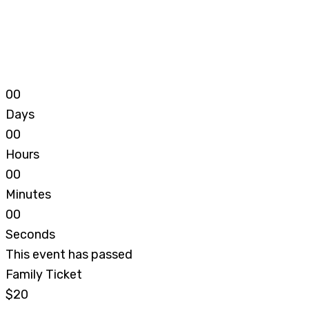
0
0
Days
0
0
Hours
0
0
Minutes
0
0
Seconds
This event has passed
Family Ticket
$20