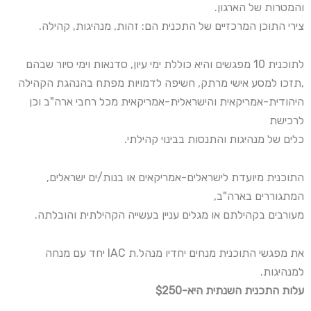
והמטרות של הארגון.
צירי התוכן המרכזיים של התכנית הם: זהות, מנהיגות, קהילה.
לתוכנית 10 מפגשים והיא כוללת ימי עיון, סדנאות וימי סיור שבהם
,תזכו למסע אישי מרתק, חשיפה לדמויות מפתח בהנהגת הקהילה
היהודית-אמריקאית והישראלית-אמריקאית מכל רחבי ארה"ב וכן
לרכישת
כלים של מנהיגות והתנסות בבינוי קהילתי.
התוכנית מיועדת לישראלים-אמריקאים או בנות/ים ישראלים,
המתגוררים בארה"ב,
מעורבים בקהילתם או מגלים עניין בעשייה הקהילתית והובלתה.
את מפגשי התוכנית מנחים יחדיו מנהל.ת IAC יחד עם מנחה
למנהיגות.
עלות התכנית השנתית היא-$250