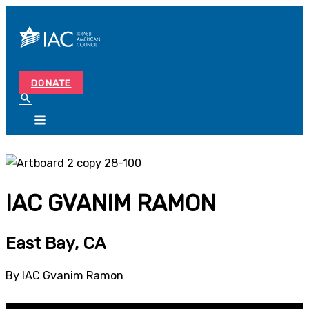
Skip
Search...
to
content
DONATE
IAC GVANIM RAMON
East Bay, CA
By IAC Gvanim Ramon