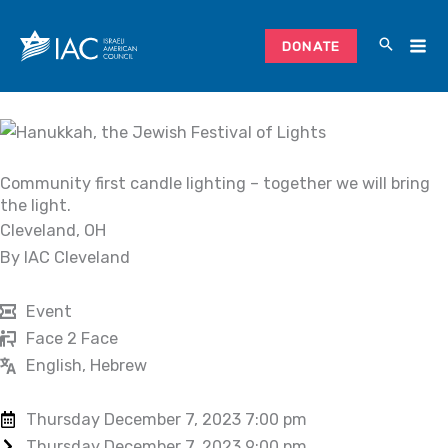
Skip
to
DONATE
content
Community first candle lighting – together we will bring
the light.
Cleveland, OH
By IAC Cleveland
Event
Face 2 Face
English, Hebrew
Thursday December 7, 2023 7:00 pm
Thursday December 7, 2023 9:00 pm