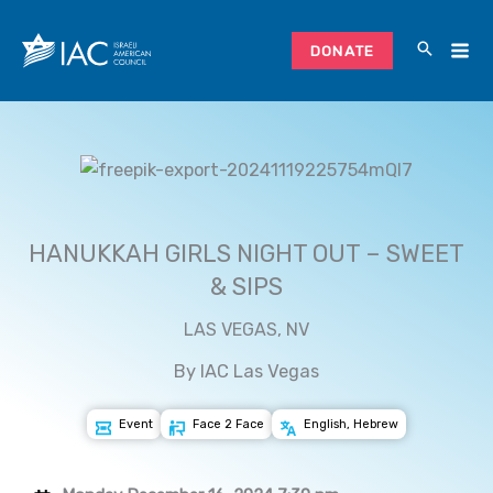
Skip
to
DONATE
content
HANUKKAH GIRLS NIGHT OUT – SWEET
& SIPS
LAS VEGAS, NV
By IAC Las Vegas
Event
Face 2 Face
English, Hebrew