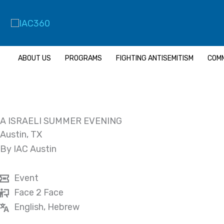
Skip
to
content
ABOUT US
PROGRAMS
FIGHTING ANTISEMITISM
COMM
A ISRAELI SUMMER EVENING
Austin, TX
By IAC Austin
Event
Face 2 Face
English, Hebrew