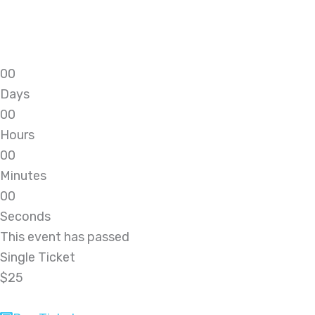
0
0
Days
0
0
Hours
0
0
Minutes
0
0
Seconds
This event has passed
Single Ticket
$25