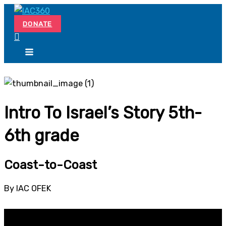
Skip
Search...
to
DONATE
content
Intro To Israel’s Story 5th-
6th grade
Coast-to-Coast
By IAC OFEK