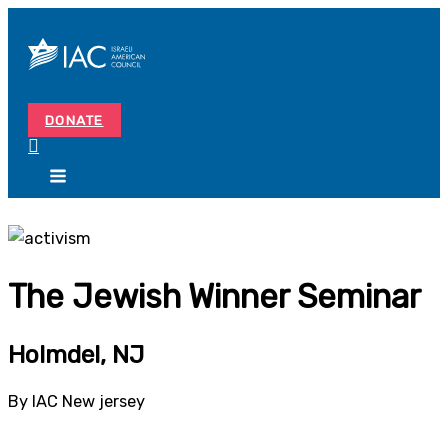
Skip
Search...
to
content
DONATE
The Jewish Winner Seminar
Holmdel, NJ
By IAC New jersey