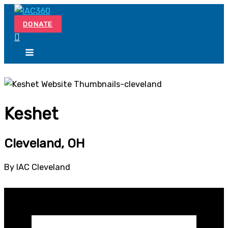
Skip
Search...
to
DONATE
content
Keshet
Cleveland, OH
By IAC Cleveland