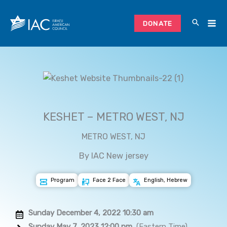
Skip
to
DONATE
content
KESHET – METRO WEST, NJ
METRO WEST, NJ
By IAC New jersey
Program
Face 2 Face
English, Hebrew
Sunday December 4, 2022 10:30 am
Sunday May 7, 2023 12:00 pm
(Eastern Time)