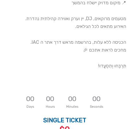
📍 מיקום מדויק יישלח בהמשך
מטעמים מרוקאים, DJ, יין וערק ואווירה קהילתית נהדרת.
האירוע מתאים לכל הגילאים.
הכניסה ללא עלות, בהרשמה מראש דרך אתר ה IAC.
מחכים לראות אתכם 🎉
תִּרְבְּחוּ וְתִסְעָדוּ!
0
0
0
0
0
0
0
0
Days
Hours
Minutes
Seconds
SINGLE TICKET