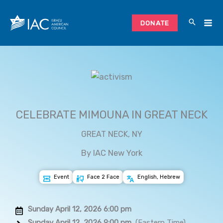
Skip
to
DONATE
content
CELEBRATE MIMOUNA IN GREAT NECK
GREAT NECK, NY
By IAC New York
Event
Face 2 Face
English, Hebrew
Sunday April 12, 2026 6:00 pm
Sunday April 12, 2026 9:00 pm
(Eastern Time)