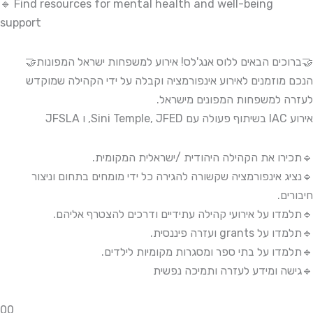
🔹 Find resources for mental health and well-being
support
🤝ברוכים הבאים ללוס אנג'לס! אירוע למשפחות ישראל המפונות🤝
הנכם מוזמנים לאירוע אינפורמציה וקבלה על ידי הקהילה שמוקדש
לעזרה למשפחות המפונים מישראל.
אירוע IAC בשיתוף פעולה עם Sini Temple, JFED, ו JFSLA
🔹תכירו את הקהילה היהודית /ישראלית המקומית.
🔹נציג אינפורמציה שקשורה להגירה כל ידי מומחים בתחום וניצור
חיבורים.
🔹תלמדו על אירועי קהילה עתידיים ודרכים להצטרף אליהם.
🔹תלמדו על grants ועזרה פיננסית.
🔹תלמדו על בתי ספר ומסגרות מקומיות לילדים.
🔹גישה ומידע לעזרה ותמיכה נפשית
0
0