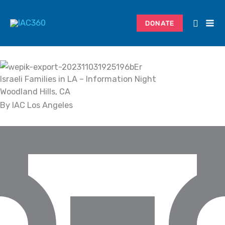
Skip
Search...
to
DONATE
content
Israeli Families in LA – Information Night
Woodland Hills, CA
By IAC Los Angeles