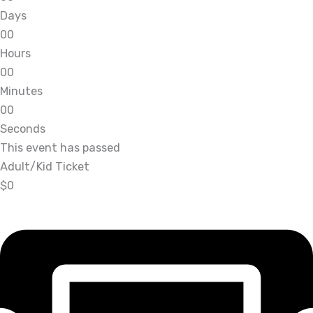
Days
0
0
Hours
0
0
Minutes
0
0
Seconds
This event has passed
Adult/Kid Ticket
$0