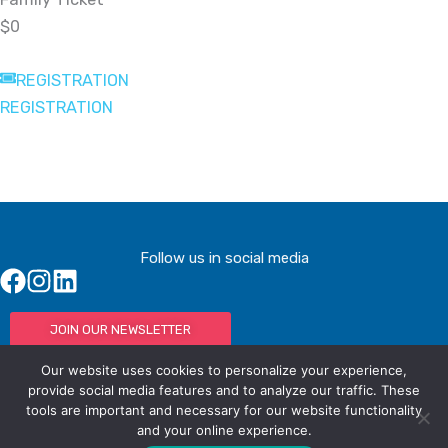
$0
REGISTRATION
REGISTRATION
Follow us in social media
JOIN OUR NEWSLETTER
Our website uses cookies to personalize your experience,
provide social media features and to analyze our traffic. These
tools are important and necessary for our website functionality
© IAC - All rights Reserved
Powered by Activated Digital
and your online experience.