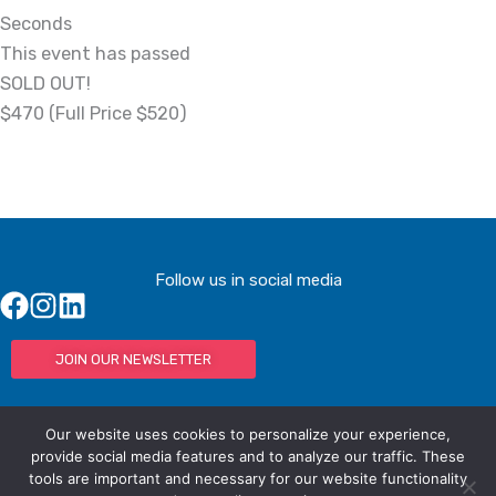
Seconds
This event has passed
SOLD OUT!
$470 (Full Price $520)
Follow us in social media
JOIN OUR NEWSLETTER
Our website uses cookies to personalize your experience,
© IAC - All rights Reserved
Powered by Activated Digital
provide social media features and to analyze our traffic. These
tools are important and necessary for our website functionality