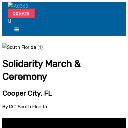
Skip
Search...
to
DONATE
content
Solidarity March &
Ceremony
Cooper City, FL
By IAC South Florida