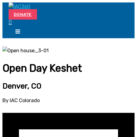
Skip
Search...
to
DONATE
content
Open Day Keshet
Denver, CO
By IAC Colorado