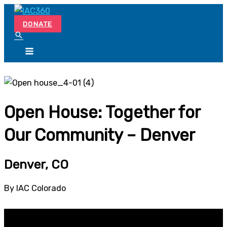
Skip
Search...
to
DONATE
content
Open House: Together for
Our Community – Denver
Denver, CO
By IAC Colorado