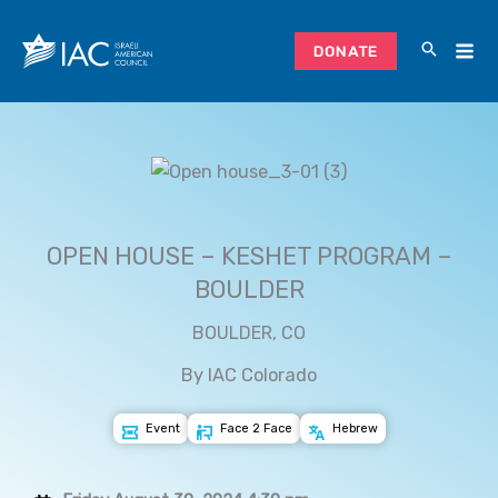
Skip
to
DONATE
content
OPEN HOUSE – KESHET PROGRAM –
BOULDER
BOULDER, CO
By IAC Colorado
Event
Face 2 Face
Hebrew