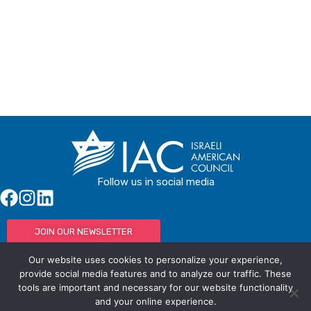
Buy Tickets
Follow us in social media
JOIN OUR NEWSLETTER
Our website uses cookies to personalize your experience,
provide social media features and to analyze our traffic. These
tools are important and necessary for our website functionality
© IAC - All rights Reserved
Powered by Activated Digital
and your online experience.