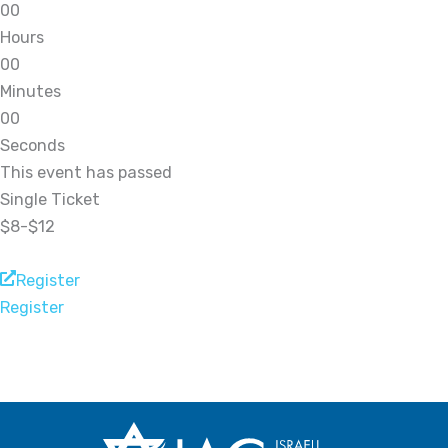
0
0
Hours
0
0
Minutes
0
0
Seconds
This event has passed
Single Ticket
$8-$12
Register
Register