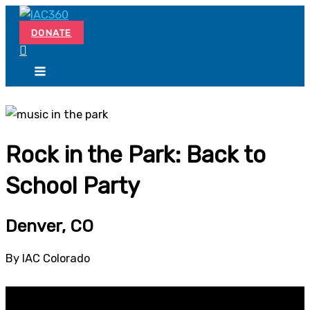
Skip
Search...
to
DONATE
content
Rock in the Park: Back to
School Party
Denver, CO
By IAC Colorado