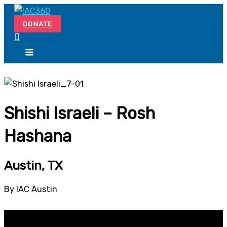
Skip
Search...
to
DONATE
content
Shishi Israeli – Rosh
Hashana
Austin, TX
By IAC Austin