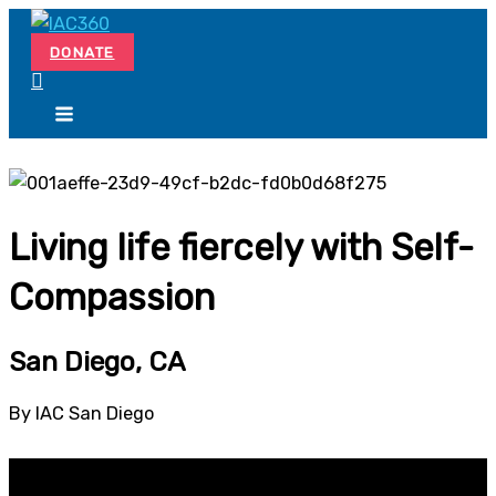
Skip
Search...
to
DONATE
content
Living life fiercely with Self-
Compassion
San Diego, CA
By IAC San Diego