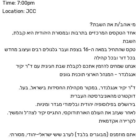
Time: 7:00pm
Location: JCC
?מי אוהב/ת את השבת
,אחד הטקסים המרכזיים בתרבות ובמסורת היהודית היא קבלת
השבת
טקס שהתחיל במאה ה-16 בצפת ועבר גלגולים רבים ועיצוב מחדש
בכל דור ובכל קהילה
אנחנו שמחים להזמין אתכם לקבלת שבת חגיגית עם ד"ר יקיר
אנגלנדר - המנהל הארצי תוכנית גוונים
.ד"ר יקיר אנגלנדר, במקור מקהילת החסידות בישראל, בעל
דוקטורט מהאוניברסיטה העברית
.בירושלים בפילוסופיה יהודית ובלימודי מגדר ומיניות
.לאחר שעזב את העולם האורתודוקסי, התגייס יקיר לצה״ל והמשיך
לקריירה אקדמאית
.אתם מוזמנים (מבוגרים בלבד) לערב שישי ישראלי-יהודי, מסורתי