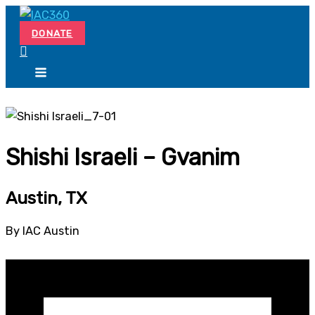
Skip
Search...
to
DONATE
content
Shishi Israeli – Gvanim
Austin, TX
By IAC Austin