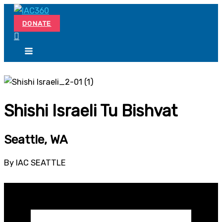
Skip
Search...
to
DONATE
content
Shishi Israeli Tu Bishvat
Seattle, WA
By IAC SEATTLE