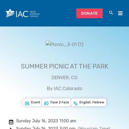
Skip
to
DONATE
content
SUMMER PICNIC AT THE PARK
DENVER, CO
By IAC Colorado
Event
Face 2 Face
English, Hebrew
Sunday July 16, 2023 11:00 am
Sunday July 16, 2023 3:00 pm
(Mountain Time)