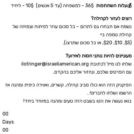
💰עלות השתתפות
36$ - למשפחה (עד 5 אנשים)
10$ - ליחיד
רוצים לעזור לקהילה?
נשמח אם תבחרו גם לתרום – כל סכום עוזר לפיתוח וצמיחה של
קהילת טמפה ביי
($5, $10, $20, או כל סכום שתרצו).
מעוניינים להיות נותני חסות לאירוע?
ilotringer@israeliamerican.org
שלחו לנו מייל לכתובת
עם הפרטים שלכם, ונחזור אליכם בהקדם.
הפיקניק הזה הוא כולו סביב קהילה, קשרים, ואווירה כיפית ומהנה אז
הרשמו ושלחו לחברים! .
בואו נעשה את הטו בשבט הזה טעים ומהנה במיוחד ביחד!
0
0
Days
0
0