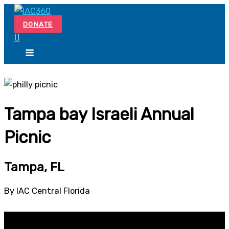
Skip
Search...
to
DONATE
content
Tampa bay Israeli Annual
Picnic
Tampa, FL
By IAC Central Florida