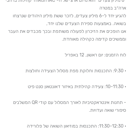
"6 מיליון צעדים" הוא מיזם ארצי של ה- IAC המאחד קהילות ברחבי
ארה״ב במטרה
להגיע יחד ל-6 מיליון צעדים, לזכר ששת מיליון היהודים שנרצחו
בשואה. באמצעות ספירת הצעדים שלנו יחד,
אנו הופכים את הזיכרון לפעולה משותפת ובכך מכבדים את העבר
וממשיכים קדימה כקהילה מאוחדת.
לוח הזמנים: יום ראשון, 12 באפריל
• 9:30: התכנסות וחלוקת מפת מסלול הצעידה וחולצות
• 10-11:30: צעידה קהילתית באיזור דאונטאון סנט פיט
- תחנות אינטראקטיביות לאורך המסלול עם קודי QR המשלבים
סיפורי שואה ועדויות.
• 11:30-12:30: התכנסות במוזיאון השואה של פלורידה