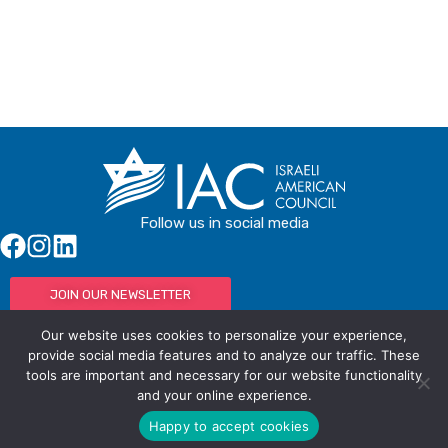
Follow us in social media
JOIN OUR NEWSLETTER
Our website uses cookies to personalize your experience,
provide social media features and to analyze our traffic. These
tools are important and necessary for our website functionality
© IAC - All rights Reserved
Powered by Activated Digital
and your online experience.
Privacy Policy / Terms and Conditions
Happy to accept cookies