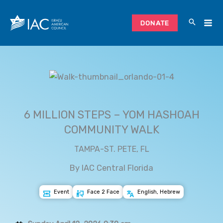
Skip
to
DONATE
content
6 MILLION STEPS – YOM HASHOAH
COMMUNITY WALK
TAMPA-ST. PETE, FL
By IAC Central Florida
Event
Face 2 Face
English, Hebrew