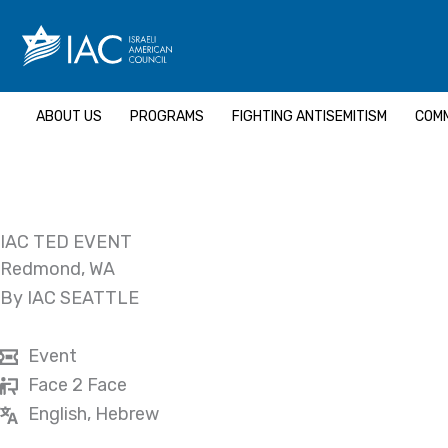
Skip
to
content
ABOUT US
PROGRAMS
FIGHTING ANTISEMITISM
COMM
IAC TED EVENT
Redmond, WA
By IAC SEATTLE
Event
Face 2 Face
English, Hebrew