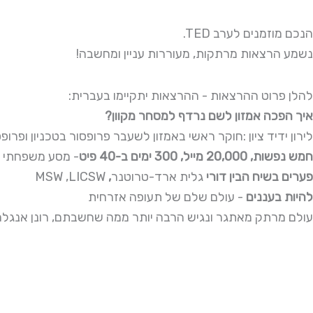
.TED הנכם מוזמנים לערב
!נשמע הרצאות מרתקות, מעוררות עניין ומחשבה
:להלן פרוט ההרצאות - ההרצאות יתקיימו בעברית
?איך הפכה אמזון לשם נרדף למסחר מקוון
לירון ידיד ציון :חוקר ראשי באמזון לשעבר פרופסור בטכניון ופרופסור
.חמש נפשות, 20,000 מייל, 300 ימים ב-40 פיט
מסע משפחתי של 
MSW ,LICSW
גלית ארד-טרוטנר
,פערים בשיח הבין דורי
להיות בעננים
- עולם שלם של תעופה אזרחית
עולם מרתק מאתגר ונגיש הרבה יותר ממה שחשבתם, רונן אנגלר 