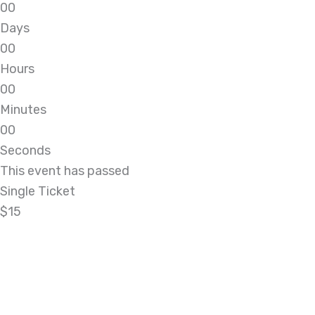
0
0
Days
0
0
Hours
0
0
Minutes
0
0
Seconds
This event has passed
Single Ticket
$15