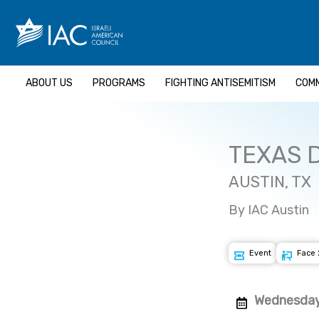
Skip
to
content
ABOUT US
PROGRAMS
FIGHTING ANTISEMITISM
COMM
TEXAS 
AUSTIN, TX
By IAC Austin
Event
Face 
Wednesday