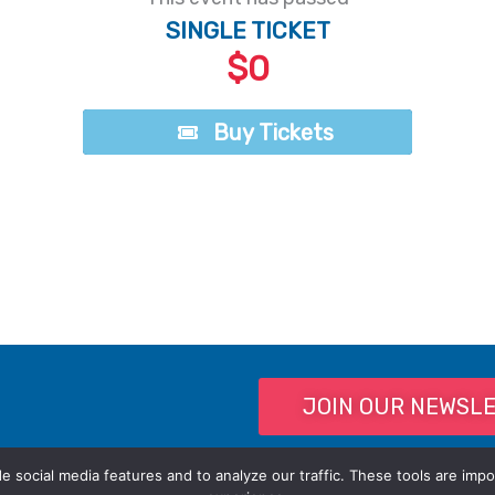
SINGLE TICKET
$0
Buy Tickets
Buy Tickets
JOIN OUR NEWSL
 social media features and to analyze our traffic. These tools are impo