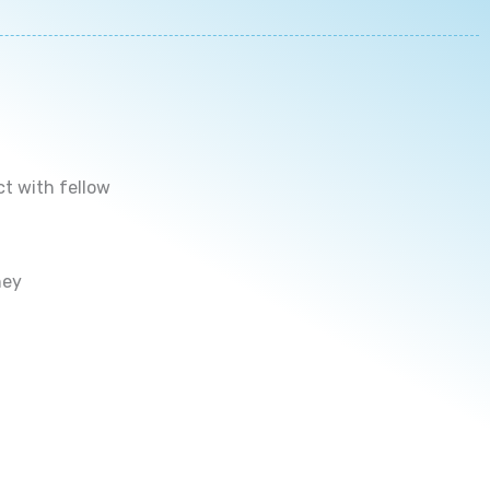
ct with fellow
ney