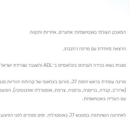
המאבק העולמי באנטישמיות: אתגרים, אחריות ותקווה
הרצאה מיוחדת עם מרינה רוזנברג,
סגנית נשיא בכירה לעניינים בינלאומיים ב־ADL ולשעבר שגרירת ישראל בצ׳ילה.
מרינה עומדת בראש יוזמת J7, פורום בינלאומי של קהילות יהודיות מובילות מרחבי העולם
ארה״ב, קנדה, בריטניה, גרמניה, צרפת, אוסטרליה וארגנטינה), הפועל
עם העלייה באנטישמיות.
לאחרונה השתתפה במפגש J7 באוסטרליה, ימים ספורים לפני הפיגוע האנטישמי הקשה בחוף בונדי.