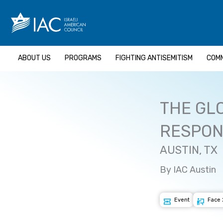
Skip
to
content
ABOUT US
PROGRAMS
FIGHTING ANTISEMITISM
COMM
THE GLO
RESPONS
AUSTIN, TX
By IAC Austin
Event
Face 