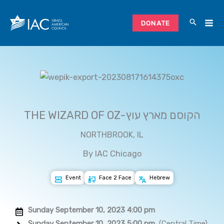
Skip
to
DONATE
content
THE WIZARD OF OZ-הקוסם מארץ עוץ
NORTHBROOK, IL
By IAC Chicago
Event
Face 2 Face
Hebrew
Sunday September 10, 2023 4:00 pm
Sunday September 10, 2023 5:00 pm
(Central Time)