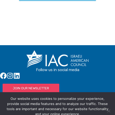
Buy Tickets
Follow us in social media
JOIN OUR NEWSLETTER
Our website uses cookies to personalize your experience,
provide social media features and to analyze our traffic. These
tools are important and necessary for our website functionality
© IAC - All rights Reserved
Powered by Activated Digital
and your online experience.